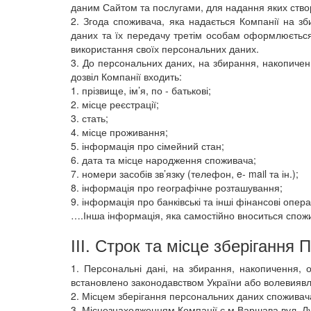
даним Сайтом та послугами, для надання яких ство
2. Згода споживача, яка надається Компанії на зб
даних та їх передачу третім особам оформлюється
використання своїх персональних даних.
3. До персональних даних, на збирання, накопиченн
дозвіл Компанії входить:
1. прізвище, ім’я, по - батькові;
2. місце реєстрації;
3. стать;
4. місце проживання;
5. інформація про сімейний стан;
6. дата та місце народження споживача;
7. номери засобів зв’язку (телефон, e- mail та ін.);
8. інформація про географічне розташування;
9. інформація про банківські та інші фінансові операц
….Інша інформація, яка самостійно вноситься спож
ІІІ. Строк та місце зберігання
1. Персональні дані, на збирання, накопичення, 
встановлено законодавством України або волевияв
2. Місцем зберігання персональних даних споживача
3. Місцезнаходженням Компанії є м.Варшава вул. Лу