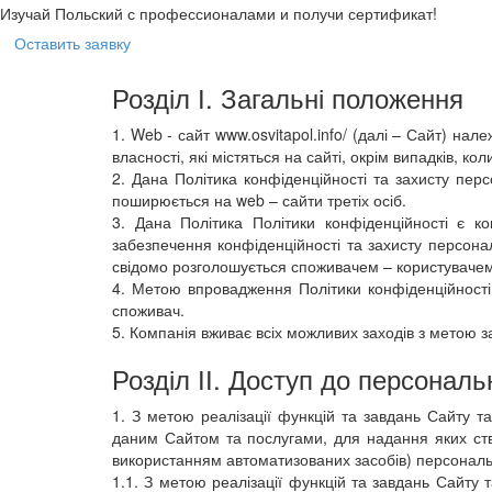
Изучай Польский с профессионалами и получи сертификат!
Оставить заявку
Розділ І. Загальні положення
1. Web - сайт www.osvitapol.info/ (далі – Сайт) нал
власності, які містяться на сайті, окрім випадків, к
2. Дана Політика конфіденційності та захисту пе
поширюється на web – сайти третіх осіб.
3. Дана Політика Політики конфіденційності є ко
забезпечення конфіденційності та захисту персонал
свідомо розголошується споживачем – користувачем
4. Метою впровадження Політики конфіденційності
споживач.
5. Компанія вживає всіх можливих заходів з метою 
Розділ ІІ. Доступ до персонал
1. З метою реалізації функцій та завдань Сайту т
даним Сайтом та послугами, для надання яких ство
використанням автоматизованих засобів) персональн
1.1. З метою реалізації функцій та завдань Сайту