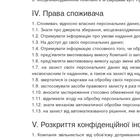
IV. Права споживача
1. Споживач, відносно власних персональних даних,
1.1. Знати про джерела збирання, місцезнаходження
1.2. Отримувати інформацію про умови надання до
1.3. На доступ до своїх персональних даних;
1.4. Отримувати інформацію стосовного того, чи об
1.5. пред’являти вмотивовану вимогу Компанії із з
1.6. пред'являти вмотивовану вимогу щодо зміни аб
1.7. на захист своїх персональних даних від нез
несвоєчасним їх наданням, а також на захист від над
1.8. звертатися із скаргами на обробку своїх перс
1.9. застосовувати засоби правового захисту в раз
1.10. вносити застереження стосовно обмеження пра
1.11. відкликати згоду на обробку персональних дан
1.12. знати механізм автоматичної обробки персона
1.13. на захист від автоматизованого рішення, яке м
V. Розкриття конфіденційної і
1. Компанія звільняється від обов’язку дотриман