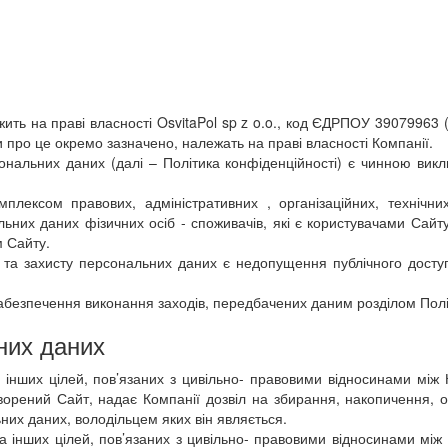
ежить на праві власності OsvitaPol sp z o.o., код ЄДРПОУ 39079963 (
оли про це окремо зазначено, належать на праві власності Компанії.
рсональних даних (далі – Політика конфіденційності) є чинною ви
мплексом правових, адміністративних , організаційних, технічн
ьних даних фізичних осіб - споживачів, які є користувачами Сайту
 Сайту.
 та захисту персональних даних є недопущення публічного доступ
забезпечення виконання заходів, передбачених даним розділом Полі
ьних даних
а інших цілей, пов’язаних з цивільно- правовими відносинами мі
рений Сайт, надає Компанії дозвіл на збирання, накопичення, об
их даних, володільцем яких він являється.
 та інших цілей, пов’язаних з цивільно- правовими відносинами мі