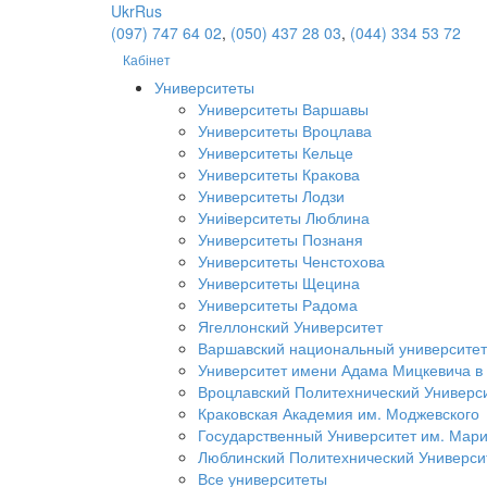
Ukr
Rus
(097) 747 64 02
,
(050) 437 28 03
,
(044) 334 53 72
Кабінет
Университеты
Университеты Варшавы
Университеты Вроцлава
Университеты Кельце
Университеты Кракова
Университеты Лодзи
Униіверситеты Люблина
Университеты Познаня
Университеты Ченстохова
Университеты Щецина
Университеты Радома
Ягеллонский Университет
Варшавский национальный университет
Университет имени Адама Мицкевича в
Вроцлавский Политехнический Универс
Краковская Академия им. Моджевского
Государственный Университет им. Мар
Люблинский Политехнический Универси
Все университеты