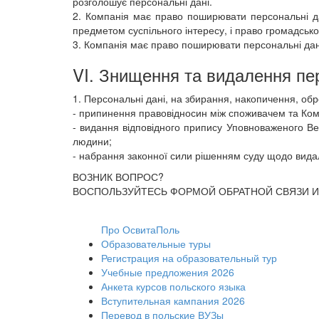
розголошує персональні дані.
2. Компанія має право поширювати персональні да
предметом суспільного інтересу, і право громадсько
3. Компанія має право поширювати персональні дан
VI. Знищення та видалення пе
1. Персональні дані, на збирання, накопичення, об
- припинення правовідносин між споживачем та Ком
- видання відповідного припису Уповноваженого В
людини;
- набрання законної сили рішенням суду щодо видале
ВОЗНИК ВОПРОС?
ВОСПОЛЬЗУЙТЕСЬ ФОРМОЙ ОБРАТНОЙ СВЯЗИ И
Про ОсвитаПоль
Образовательные туры
Регистрация на образовательный тур
Учебные предложения 2026
Анкета курсов польского языка
Вступительная кампания 2026
Перевод в польские ВУЗы