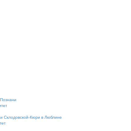
 Познани
итет
ии Склодовской-Кюри в Люблине
тет