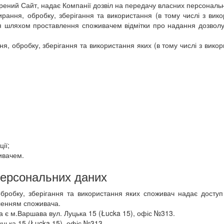
рений Сайт, надає Компанії дозвіл на передачу власних персональн
ирання, обробку, зберігання та використання (в тому числі з ви
 шляхом проставлення споживачем відмітки про надання дозволу 
я, обробку, зберігання та використання яких (в тому числі з вик
ії;
ивачем.
 Персональних даних
обробку, зберігання та використання яких споживач надає доступ
ленням споживача.
 є м.Варшава вул. Луцька 15 (Łucka 15), офіс №313.
цька 15 (Łucka 15), офіс №313.