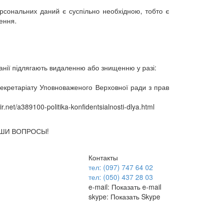
рсональних даний є суспільно необхідною, тобто є
ення.
анії підлягають видаленню або знищенню у разі:
екретаріату Уповноваженого Верховної ради з прав
t/a389100-politika-konfidentsialnosti-dlya.html
АШИ ВОПРОСЫ!
Контакты
тел: (097) 747 64 02
тел: (050) 437 28 03
e-mail:
Показать e-mail
skype:
Показать Skype