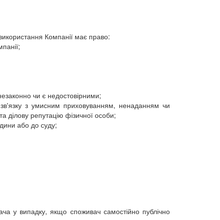
 використання Компанії має право:
панії;
незаконно чи є недостовірними;
у зв'язку з умисним приховуванням, ненаданням чи
та ділову репутацію фізичної особи;
дини або до суду;
ача у випадку, якщо споживач самостійно публічно