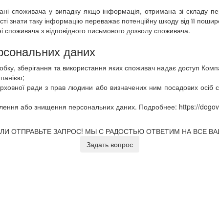
ні споживача у випадку якщо інформація, отримана зі складу пе
сті знати таку інформацію переважає потенційну шкоду від її пошир
і споживача з відповідного письмового дозволу споживача.
рсональних даних
робку, зберігання та використання яких споживач надає доступ Комп
панією;
ерховної ради з прав людини або визначених ним посадових осіб с
ння або знищення персональних даних. Подробнее: https://dogovir.ne
ЛИ ОТПРАВЬТЕ ЗАПРОС!
МЫ С РАДОСТЬЮ ОТВЕТИМ НА ВСЕ В
Задать вопрос