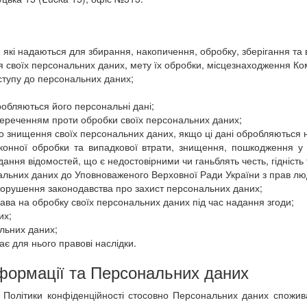
 які надаються для збирання, накопичення, обробку, зберігання та
 своїх персональних даних, мету їх обробки, місцезнаходження Ком
ступу до персональних даних;
робляються його персональні дані;
апереченням проти обробки своїх персональних даних;
о знищення своїх персональних даних, якщо ці дані обробляються 
аконної обробки та випадкової втрати, знищення, пошкодження 
ання відомостей, що є недостовірними чи ганьблять честь, гідність 
ональних даних до Уповноваженого Верховної Ради України з прав лю
і порушення законодавства про захист персональних даних;
ва на обробку своїх персональних даних під час надання згоди;
их;
льних даних;
ає для нього правові наслідки.
нформації та Персональних даних
ня Політики конфіденційності стосовно Персональних даних спожив