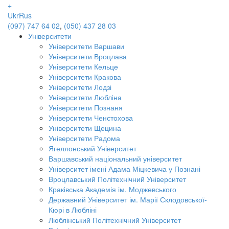
+
Ukr
Rus
(097) 747 64 02
,
(050) 437 28 03
Університети
Університети Варшави
Університети Вроцлава
Університети Кельце
Університети Кракова
Університети Лодзі
Університети Любліна
Університети Познаня
Університети Ченстохова
Університети Щецина
Університети Радома
Ягеллонський Університет
Варшавський національний університет
Університет імені Адама Міцкевича у Познані
Вроцлавський Політехнічний Університет
Краківська Академія ім. Моджевського
Державний Університет ім. Марії Склодовської-
Кюрі в Любліні
Люблінський Політехнічний Університет