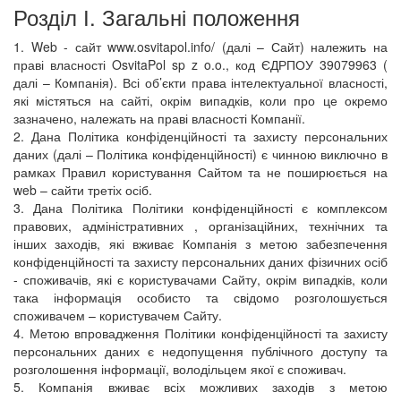
Розділ І. Загальні положення
1. Web - сайт www.osvitapol.info/ (далі – Сайт) належить на
праві власності OsvitaPol sp z o.o., код ЄДРПОУ 39079963 (
далі – Компанія). Всі об’єкти права інтелектуальної власності,
які містяться на сайті, окрім випадків, коли про це окремо
зазначено, належать на праві власності Компанії.
2. Дана Політика конфіденційності та захисту персональних
даних (далі – Політика конфіденційності) є чинною виключно в
рамках Правил користування Сайтом та не поширюється на
web – сайти третіх осіб.
3. Дана Політика Політики конфіденційності є комплексом
правових, адміністративних , організаційних, технічних та
інших заходів, які вживає Компанія з метою забезпечення
конфіденційності та захисту персональних даних фізичних осіб
- споживачів, які є користувачами Сайту, окрім випадків, коли
така інформація особисто та свідомо розголошується
споживачем – користувачем Сайту.
4. Метою впровадження Політики конфіденційності та захисту
персональних даних є недопущення публічного доступу та
розголошення інформації, володільцем якої є споживач.
5. Компанія вживає всіх можливих заходів з метою