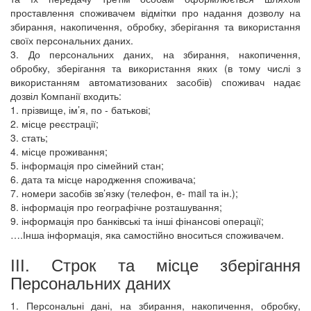
проставлення споживачем відмітки про надання дозволу на
збирання, накопичення, обробку, зберігання та використання
своїх персональних даних.
3. До персональних даних, на збирання, накопичення,
обробку, зберігання та використання яких (в тому числі з
використанням автоматизованих засобів) споживач надає
дозвіл Компанії входить:
1. прізвище, ім’я, по - батькові;
2. місце реєстрації;
3. стать;
4. місце проживання;
5. інформація про сімейний стан;
6. дата та місце народження споживача;
7. номери засобів зв’язку (телефон, e- mail та ін.);
8. інформація про географічне розташування;
9. інформація про банківські та інші фінансові операції;
….Інша інформація, яка самостійно вноситься споживачем.
ІІІ. Строк та місце зберігання
Персональних даних
1. Персональні дані, на збирання, накопичення, обробку,