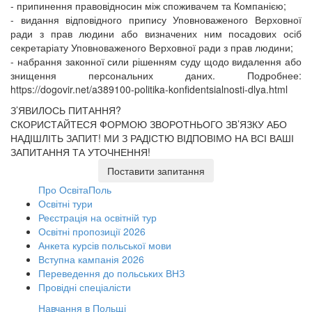
- припинення правовідносин між споживачем та Компанією;
- видання відповідного припису Уповноваженого Верховної
ради з прав людини або визначених ним посадових осіб
секретаріату Уповноваженого Верховної ради з прав людини;
- набрання законної сили рішенням суду щодо видалення або
знищення персональних даних. Подробнее:
https://dogovir.net/a389100-politika-konfidentsialnosti-dlya.html
З’ЯВИЛОСЬ ПИТАННЯ?
СКОРИСТАЙТЕСЯ ФОРМОЮ ЗВОРОТНЬОГО ЗВ’ЯЗКУ АБО
НАДІШЛІТЬ ЗАПИТ!
МИ З РАДІСТЮ ВІДПОВІМО НА ВСІ ВАШІ
ЗАПИТАННЯ ТА УТОЧНЕННЯ!
Поставити запитання
Про ОсвітаПоль
Освітні тури
Реєстрація на освітній тур
Освітні пропозиції 2026
Анкета курсів польської мови
Вступна кампанія 2026
Переведення до польських ВНЗ
Провідні спеціалісти
Навчання в Польщі