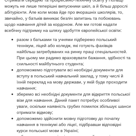
можуть не лише теперішні випускники шкіл, а й більш дорослі
абітурієнти. Але коли мова йде про вчорашніх школярів, то,
звичайно, у батьків виникає безліч запитань та побоювань
щодо навчання дітей за кордоном. Але ми готові надати
всебічну підтримку на шляху здобуття європейської освіти:
разом з батьками та учнями підберемо польський
технікум, ліцей або коледж, які готують фахівців
найбільш затребуваних на ринку праці спеціальностей.
При цьому ми радимо враховувати бажання, здібності та
схильності майбутнього студента;
допоможемо підготувати всі необхідні документи для
вступу в польський навчальний заклад, у тому числі й
їхній переклад на мову держави, у якій буде проходити
навчання;
зберемо всі необхідні документи для відкриття польської
візи для навчання. Даний пакет потребує особливої
уваги, оскільки наявність грубих помилок збільшує шанси
отримати відмову;
допоможемо здійснити мовну підготовку до початку
навчання в технікумі або ліцеї, підібравши відповідні
курси польської мови в Україні;