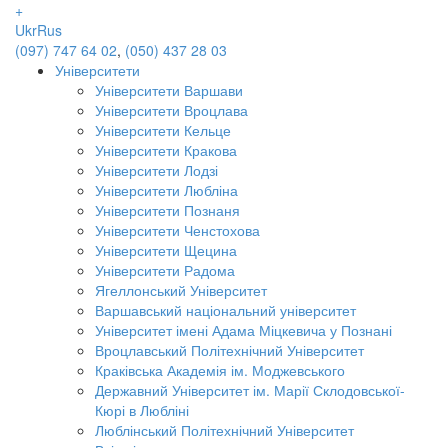
+
Ukr
Rus
(097) 747 64 02
,
(050) 437 28 03
Університети
Університети Варшави
Університети Вроцлава
Університети Кельце
Університети Кракова
Університети Лодзі
Університети Любліна
Університети Познаня
Університети Ченстохова
Університети Щецина
Університети Радома
Ягеллонський Університет
Варшавський національний університет
Університет імені Адама Міцкевича у Познані
Вроцлавський Політехнічний Університет
Краківська Академія ім. Моджевського
Державний Університет ім. Марії Склодовської-
Кюрі в Любліні
Люблінський Політехнічний Університет