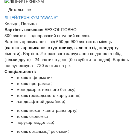
Детальніше
ЛІЦЕЙ/ТЕХНІКУМ "AWANS"
Кельце, Польща
Вартість навчання
БЕЗКОШТОВНО
300 злотих – одноразовий вступний внесок.
Вартість проживання - від 650 до 900 злотих на місяць
(
вартість проживання в гуртожитку,
залежно від стандарту
кімнати
). Вартість 2-х разового харчування сніданок та обід
(тільки друге) - 24 злотих в день (без суботи та неділі). Вартість
послуг опікуна - 720 злотих на рік.
Спеціальності:
технік-інформатик;
технік-програміст;
менеджер готельного бізнесу;
технік громадського харчування;
ландшафтний дизайнер;
технік-механік автотранспорту;
технік-економіст;
перукар-модельєр;
технік організації реклами;