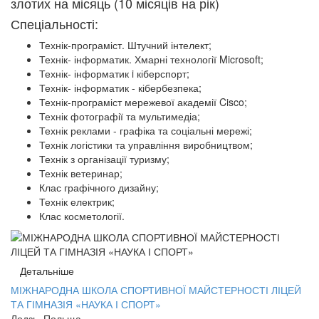
злотих на місяць (10 місяців на рік)
Спеціальності:
Технік-програміст. Штучний інтелект;
Технік- інформатик. Хмарні технології Microsoft;
Технік- інформатик i кіберспорт;
Технік- інформатик - кібербезпека;
Технік-програміст мережевої академії Cisco;
Технік фотографії та мультимедіа;
Технік реклами - графіка та соціальні мережі;
Технік логістики та управління виробництвом;
Технік з організації туризму;
Технік ветеринар;
Клас
графічного дизайну
;
Технік електрик;
Клас косметології.
Детальніше
МІЖНАРОДНА ШКОЛА СПОРТИВНОЇ МАЙСТЕРНОСТІ ЛІЦЕЙ
ТА ГІМНАЗІЯ «НАУКА І СПОРТ»
Лодзь, Польща