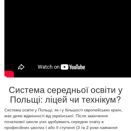
Система середньої освіти у
Польщі: ліцей чи технікум?
Система освіти у Польщі, як і у більшості європейських країн,
має деякі відмінності від української. Після закінчення
початкової школи учні здобувають середню освіту в
професійних школах І або ІІ ступеня (3 та 2 роки навчання