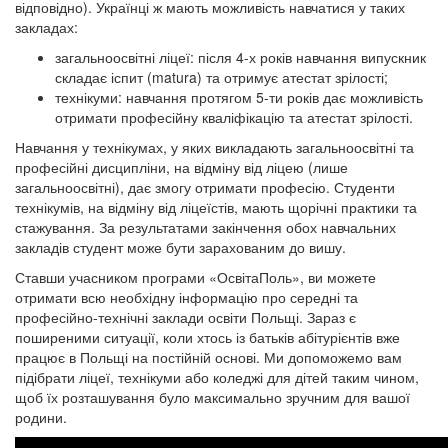
відповідно). Українці ж мають можливість навчатися у таких
закладах:
загальноосвітні ліцеї: після 4-х років навчання випускник
складає іспит (matura) та отримує атестат зрілості;
технікуми: навчання протягом 5-ти років дає можливість
отримати професійну кваліфікацію та атестат зрілості.
Навчання у технікумах, у яких викладають загальноосвітні та
професійні дисципліни, на відміну від ліцею (лише
загальноосвітні), дає змогу отримати професію. Студенти
технікумів, на відміну від ліцеїстів, мають щорічні практики та
стажування. За результатами закінчення обох навчальних
закладів студент може бути зарахованим до вишу.
Ставши учасником програми «ОсвітаПоль», ви можете
отримати всю необхідну інформацію про середні та
професійно-технічні заклади освіти Польщі. Зараз є
поширеними ситуації, коли хтось із батьків абітурієнтів вже
працює в Польщі на постійній основі. Ми допоможемо вам
підібрати ліцеї, технікуми або коледжі для дітей таким чином,
щоб їх розташування було максимально зручним для вашої
родини.