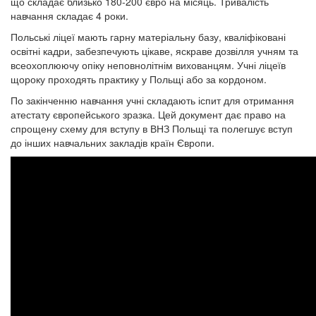
що складає близько 180-200 євро на місяць. Тривалість
навчання складає 4 роки.
Польські ліцеї мають гарну матеріальну базу, кваліфіковані
освітні кадри, забезпечують цікаве, яскраве дозвілля учням та
всеохоплюючу опіку неповнолітнім вихованцям. Учні ліцеїв
щороку проходять практику у Польщі або за кордоном.
По закінченню навчання учні складають іспит для отримання
атестату європейського зразка. Цей документ дає право на
спрощену схему для вступу в ВНЗ Польщі та полегшує вступ
до інших навчальних закладів країн Європи.