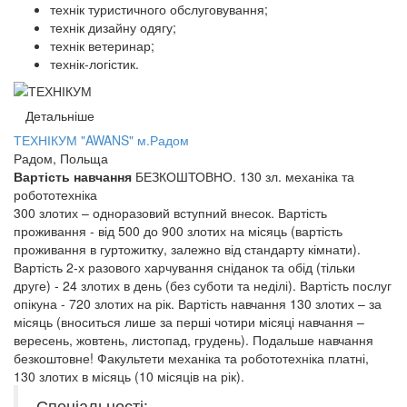
технік туристичного обслуговування;
технік дизайну одягу;
технік ветеринар;
технік-логістик.
Детальніше
ТЕХНІКУМ "AWANS" м.Радом
Радом, Польща
Вартість навчання
БЕЗКОШТОВНО. 130 зл. механіка та
робототехніка
300 злотих – одноразовий вступний внесок. Вартість
проживання - від 500 до 900 злотих на місяць (вартість
проживання в гуртожитку, залежно від стандарту кімнати).
Вартість 2-х разового харчування сніданок та обід (тільки
друге) - 24 злотих в день (без суботи та неділі). Вартість послуг
опікуна - 720 злотих на рік. Вартість навчання 130 злотих – за
місяць (вноситься лише за перші чотири місяці навчання –
вересень, жовтень, листопад, грудень). Подальше навчання
безкоштовне! Факультети механіка та робототехніка платні,
130 злотих в місяць (10 місяців на рік).
Спеціальності: