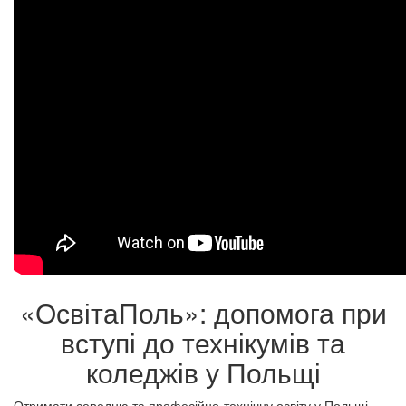
«ОсвітаПоль»: допомога при
вступі до технікумів та
коледжів у Польщі
Отримати середню та професійно-технічну освіту у Польщі