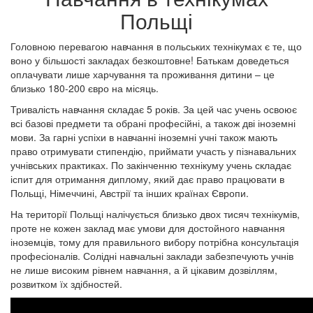
Польщі
Головною перевагою навчання в польських технікумах є те, що
воно у більшості закладах безкоштовне! Батькам доведеться
оплачувати лише харчування та проживання дитини – це
близько 180-200 євро на місяць.
Тривалість навчання складає 5 років. За цей час учень освоює
всі базові предмети та обрані професійні, а також дві іноземні
мови. За гарні успіхи в навчанні іноземні учні також мають
право отримувати стипендію, приймати участь у пізнавальних
учнівських практиках. По закінченню технікуму учень складає
іспит для отримання диплому, який дає право працювати в
Польщі, Німеччині, Австрії та інших країнах Європи.
На території Польщі налічується близько двох тисяч технікумів,
проте не кожен заклад має умови для достойного навчання
іноземців, тому для правильного вибору потрібна консультація
професіоналів. Солідні навчальні заклади забезпечують учнів
не лише високим рівнем навчання, а й цікавим дозвіллям,
розвитком їх здібностей.