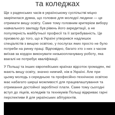
та коледжах
Ще з радянських часів в українському суспільстві міцно
закріпилася думка, що головне для молодої людини — це
отримати вищу освіту. Саме тому головним критерієм вибору
навчального закладу був рівень його акредитації, а не
популярність майбутньої професії та її затребуваність. Це
призвело до того, що в Україні утворився надлишок
спеціалістів з вищою освітою, у послугах яких просто не було
потреби на ринку праці. Відповідно, багато хто з них з часом
виїхав за кордон виконувати низькооплачувану роботу, яка
взагалі не потребує кваліфікації.
У Польщі та інших європейських країнах відсоток громадян, які
мають вищу освіту, значно нижчий, ніж в Україні. Але при
цьому молодь з середньою та професійно-технічною освітою
має набагато ширші можливості для працевлаштування та
отримання достойної заробітної плати. Саме тому сьогодні
вступ до ліцеїв, коледжів та технікумів Польщі відкриває гарні
перспективи й для українських абітурієнтів.