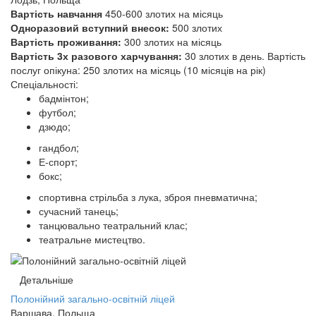
Вартість навчання
450-600 злотих на місяць
Одноразовий вступний внесок:
500 злотих
Вартість проживання:
300 злотих на місяць
Вартість 3х разового харчування:
30 злотих в день. Вартість
послуг опікуна: 250 злотих на місяць
(
10
місяців на рік)
Спеціальності:
бадмінтон;
футбол;
дзюдо;
гандбол;
Е-спорт;
бокс;
спортивна стрільба з лука, зброя пневматична;
сучасний танець;
танцювально театральний клас;
театральне мистецтво.
Детальніше
Полонійний загально-освітній ліцей
Варшава, Польща