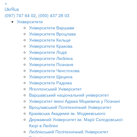
+
Ukr
Rus
(097) 747 64 02
,
(050) 437 28 03
Університети
Університети Варшави
Університети Вроцлава
Університети Кельце
Університети Кракова
Університети Лодзі
Університети Любліна
Університети Познаня
Університети Ченстохова
Університети Щецина
Університети Радома
Ягеллонський Університет
Варшавський національний університет
Університет імені Адама Міцкевича у Познані
Вроцлавський Політехнічний Університет
Краківська Академія ім. Моджевського
Державний Університет ім. Марії Склодовської-
Кюрі в Любліні
Люблінський Політехнічний Університет