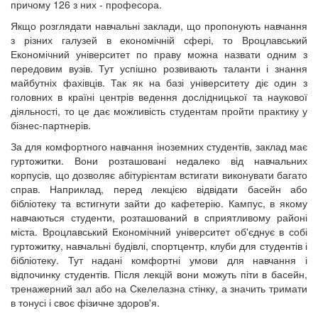
причому 126 з них - професора.
Якщо розглядати навчальні заклади, що пропонують навчання
з різних галузей в економічній сфері, то Вроцлавський
Економічний університет по праву можна назвати одним з
передовим вузів. Тут успішно розвивають таланти і знання
майбутніх фахівців. Так як на базі університету діє один з
головних в країні центрів ведення дослідницької та наукової
діяльності, то це дає можливість студентам пройти практику у
бізнес-партнерів.
За для комфортного навчання іноземних студентів, заклад має
гуртожитки. Вони розташовані недалеко від навчальних
корпусів, що дозволяє абітурієнтам встигати виконувати багато
справ. Наприклад, перед лекцією відвідати басейн або
бібліотеку та встигнути зайти до кафетерію. Кампус, в якому
навчаються студенти, розташований в сприятливому районі
міста. Вроцлавський Економічний університет об'єднує в собі
гуртожитку, навчальні будівлі, спортцентр, клуби для студентів і
бібліотеку. Тут надані комфортні умови для навчання і
відпочинку студентів. Після лекцій вони можуть піти в басейн,
тренажерний зал або на Скелелазна стінку, а значить тримати
в тонусі і своє фізичне здоров'я.