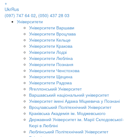
+
Ukr
Rus
(097) 747 64 02
,
(050) 437 28 03
Університети
Університети Варшави
Університети Вроцлава
Університети Кельце
Університети Кракова
Університети Лодзі
Університети Любліна
Університети Познаня
Університети Ченстохова
Університети Щецина
Університети Радома
Ягеллонський Університет
Варшавський національний університет
Університет імені Адама Міцкевича у Познані
Вроцлавський Політехнічний Університет
Краківська Академія ім. Моджевського
Державний Університет ім. Марії Склодовської-
Кюрі в Любліні
Люблінський Політехнічний Університет