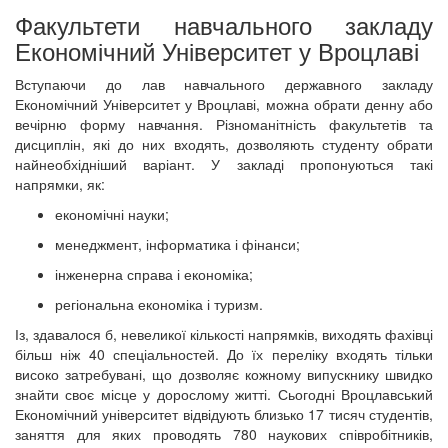
Факультети навчального закладу
Економічний Університет у Вроцлаві
Вступаючи до лав навчального державного закладу
Економічний Університет у Вроцлаві, можна обрати денну або
вечірню форму навчання. Різноманітність факультетів та
дисциплін, які до них входять, дозволяють студенту обрати
найнеобхідніший варіант. У закладі пропонуються такі
напрямки, як:
економічні науки;
менеджмент, інформатика і фінанси;
інженерна справа і економіка;
регіональна економіка і туризм.
Із, здавалося б, невеликої кількості напрямків, виходять фахівці
більш ніж 40 спеціальностей. До їх переліку входять тільки
високо затребувані, що дозволяє кожному випускнику швидко
знайти своє місце у дорослому житті. Сьогодні Вроцлавський
Економічний університет відвідують близько 17 тисяч студентів,
заняття для яких проводять 780 наукових співробітників,