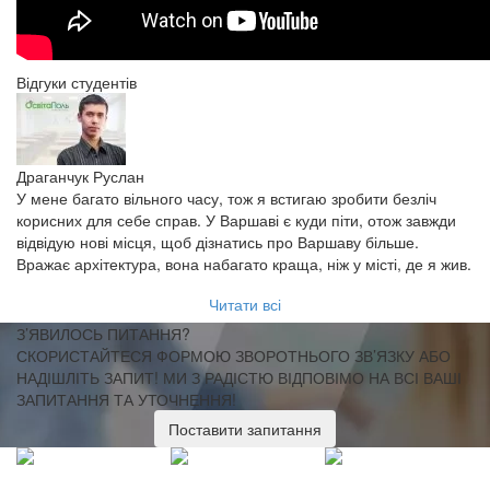
Відгуки студентів
Ку
Я 
Ун
Драганчук Руслан
,
По
У мене багато вільного часу, тож я встигаю зробити безліч
ск
корисних для себе справ. У Варшаві є куди піти, отож завжди
ме
відвідую нові місця, щоб дізнатись про Варшаву більше.
я 
Вражає архітектура, вона набагато краща, ніж у місті, де я жив.
св
Читати всі
З’ЯВИЛОСЬ ПИТАННЯ?
СКОРИСТАЙТЕСЯ ФОРМОЮ ЗВОРОТНЬОГО ЗВ’ЯЗКУ АБО
НАДІШЛІТЬ ЗАПИТ!
МИ З РАДІСТЮ ВІДПОВІМО НА ВСІ ВАШІ
ЗАПИТАННЯ ТА УТОЧНЕННЯ!
Поставити запитання