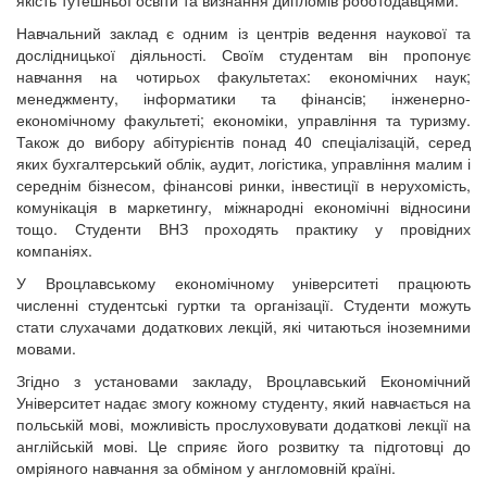
якість тутешньої освіти та визнання дипломів роботодавцями.
Навчальний заклад є одним із центрів ведення наукової та
дослідницької діяльності. Своїм студентам він пропонує
навчання на чотирьох факультетах: економічних наук;
менеджменту, інформатики та фінансів; інженерно-
економічному факультеті; економіки, управління та туризму.
Також до вибору абітурієнтів понад 40 спеціалізацій, серед
яких бухгалтерський облік, аудит, логістика, управління малим і
середнім бізнесом, фінансові ринки, інвестиції в нерухомість,
комунікація в маркетингу, міжнародні економічні відносини
тощо. Студенти ВНЗ проходять практику у провідних
компаніях.
У Вроцлавському економічному університеті працюють
численні студентські гуртки та організації. Студенти можуть
стати слухачами додаткових лекцій, які читаються іноземними
мовами.
Згідно з установами закладу, Вроцлавський Економічний
Університет надає змогу кожному студенту, який навчається на
польській мові, можливість прослуховувати додаткові лекції на
англійській мові. Це сприяє його розвитку та підготовці до
омріяного навчання за обміном у англомовній країні.