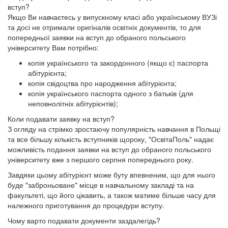
вступ?
Якщо Ви навчаєтесь у випускному класі або українському ВУЗі
та досі не отримали оригіналів освітніх документів, то для
попередньої заявки на вступ до обраного польського
університету Вам потрібно:
копія українського та закордонного (якщо є) паспорта
абітурієнта;
копія свідоцтва про народження абітурієнта;
копія українського паспорта одного з батьків (для
неповнолітніх абітурієнтів);
Коли подавати заявку на вступ?
З огляду на стрімко зростаючу популярність навчання в Польщі
та все більшу кількість вступників щороку, "ОсвітаПоль" надає
можливість подання заявки на вступ до обраного польського
університету вже з першого серпня попереднього року.
Завдяки цьому абітурієнт може буту впевненим, що для нього
буде "заброньоване" місце в навчальному закладі та на
факультеті, що його цікавить, а також матиме більше часу для
належного приготування до процедури вступу.
Чому варто подавати документи заздалегідь?