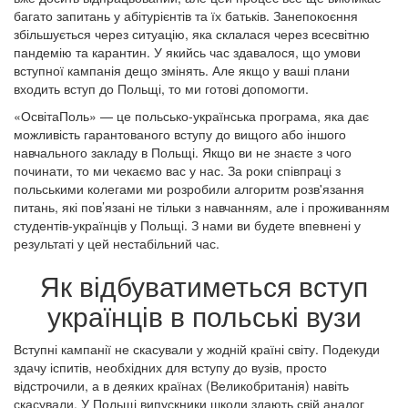
багато запитань у абітурієнтів та їх батьків. Занепокоєння
збільшується через ситуацію, яка склалася через всесвітню
пандемію та карантин. У якийсь час здавалося, що умови
вступної кампанія дещо змінять. Але якщо у ваші плани
входить вступ до Польщі, то ми готові допомогти.
«ОсвітаПоль» — це польсько-українська програма, яка дає
можливість гарантованого вступу до вищого або іншого
навчального закладу в Польщі. Якщо ви не знаєте з чого
починати, то ми чекаємо вас у нас. За роки співпраці з
польськими колегами ми розробили алгоритм розв'язання
питань, які пов’язані не тільки з навчанням, але і проживанням
студентів-українців у Польщі. З нами ви будете впевнені у
результаті у цей нестабільний час.
Як відбуватиметься вступ
українців в польські вузи
Вступні кампанії не скасували у жодній країні світу. Подекуди
здачу іспитів, необхідних для вступу до вузів, просто
відстрочили, а в деяких країнах (Великобританія) навіть
скасували. У Польщі випускники школи здають свій аналог