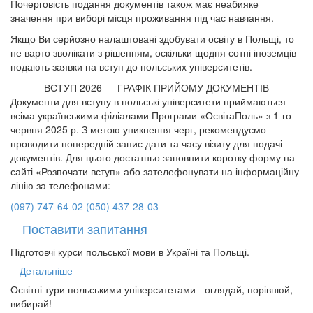
Почерговість подання документів також має неабияке
значення при виборі місця проживання під час навчання.
Якщо Ви серйозно налаштовані здобувати освіту в Польщі, то
не варто зволікати з рішенням, оскільки щодня сотні іноземців
подають заявки на вступ до польських університетів.
ВСТУП 2026 — ГРАФІК ПРИЙОМУ ДОКУМЕНТІВ
Документи для вступу в польські університети приймаються
всіма українськими філіалами Програми «ОсвітаПоль» з 1-го
червня 2025 р. З метою уникнення черг, рекомендуємо
проводити попередній запис дати та часу візиту для подачі
документів. Для цього достатньо заповнити коротку форму на
сайті «Розпочати вступ» або зателефонувати на інформаційну
лінію за телефонами:
(097) 747-64-02
(050) 437-28-03
Поставити запитання
Підготовчі курси польської мови в Україні та Польщі.
Детальніше
Освітні тури польськими університетами - оглядай, порівнюй,
вибирай!