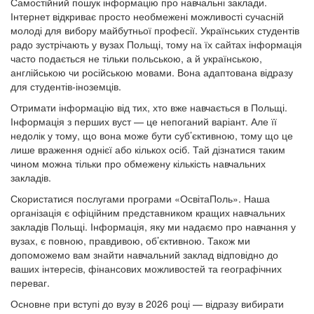
Самостійний пошук інформацію про навчальні заклади.
Інтернет відкриває просто необмежені можливості сучасній
молоді для вибору майбутньої професії. Українських студентів
радо зустрічають у вузах Польщі, тому на їх сайтах інформація
часто подається не тільки польською, а й українською,
англійською чи російською мовами. Вона адаптована відразу
для студентів-іноземців.
Отримати інформацію від тих, хто вже навчається в Польщі.
Інформація з перших вуст — це непоганий варіант. Але її
недолік у тому, що вона може бути суб’єктивною, тому що це
лише враження однієї або кількох осіб. Тай дізнатися таким
чином можна тільки про обмежену кількість навчальних
закладів.
Скористатися послугами програми «ОсвітаПоль». Наша
організація є офіційним представником кращих навчальних
закладів Польщі. Інформація, яку ми надаємо про навчання у
вузах, є повною, правдивою, об’єктивною. Також ми
допоможемо вам знайти навчальний заклад відповідно до
ваших інтересів, фінансових можливостей та географічних
переваг.
Основне при вступі до вузу в 2026 році — відразу вибирати