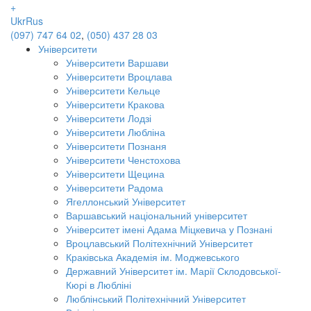
+
Ukr
Rus
(097) 747 64 02
,
(050) 437 28 03
Університети
Університети Варшави
Університети Вроцлава
Університети Кельце
Університети Кракова
Університети Лодзі
Університети Любліна
Університети Познаня
Університети Ченстохова
Університети Щецина
Університети Радома
Ягеллонський Університет
Варшавський національний університет
Університет імені Адама Міцкевича у Познані
Вроцлавський Політехнічний Університет
Краківська Академія ім. Моджевського
Державний Університет ім. Марії Склодовської-
Кюрі в Любліні
Люблінський Політехнічний Університет