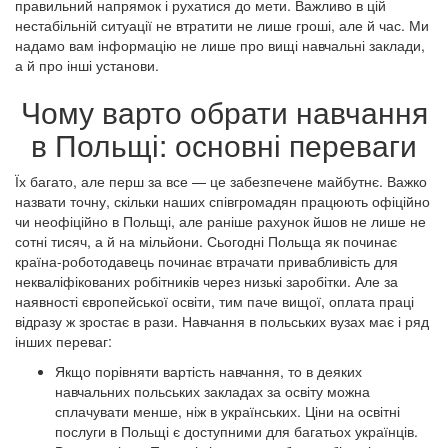
правильний напрямок і рухатися до мети. Важливо в цій
нестабільній ситуації не втратити не лише гроші, але й час. Ми
надамо вам інформацію не лише про вищі навчальні заклади,
а й про інші установи.
Чому варто обрати навчання
в Польщі: основні переваги
Їх багато, але перш за все — це забезпечене майбутнє. Важко
назвати точну, скільки наших співгромадян працюють офіційно
чи неофіційно в Польщі, але раніше рахунок йшов не лише не
сотні тисяч, а й на мільйони. Сьогодні Польща як починає
країна-роботодавець починає втрачати привабливість для
некваліфікованих робітників через низькі заробітки. Але за
наявності європейської освіти, тим паче вищої, оплата праці
відразу ж зростає в рази. Навчання в польських вузах має і ряд
інших переваг:
Якщо порівняти вартість навчання, то в деяких
навчальних польських закладах за освіту можна
сплачувати менше, ніж в українських. Ціни на освітні
послуги в Польщі є доступними для багатьох українців.