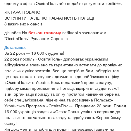
одному з офісів ОсвітаПоль або подайте документи «online».
ЯК ГАРАНТОВАНО
ВСТУПИТИ ТА ЛЕГКО НАВЧАТИСЯ В ПОЛЬЩІ
8 важливих нюансів
дізнайся На
безкоштовному
вебінарі з засновником
“ОсвітаПоль” Русланом Сорокою
Детальніше
За 22 роки — 16 000 студентів!
22 роки поспіль «ОсвітаПоль» допомагає українським
абітурієнтам впевнено та гарантовано вступати до провідних
польських університетів. Все що потрібно Вам, абітурієнтам -
це подати пакет вступних документів до найближчого офісу
«ОсвітаПоль» в Україні. Весь подальший процес вступу,
підбору місця проживання в Польщі, відкриття студентської
візи, організації приїзду та опіку протягом навчання бере на
себе спеціалізована, ліцензійна та досвідчена Польсько-
Українська Програма «ОсвітаПоль». Працюємо 22 роки! Понад
16 000 українців завдяки «ОсвітаПоль» успішно вступили до
польського навчального закладу та здобувають Європейську
освіту!
Які документи потрібні для подачі попередньої заявки на