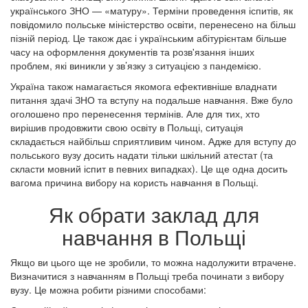
українського ЗНО — «матуру». Терміни проведення іспитів, як
повідомило польське міністерство освіти, перенесено на більш
пізній період. Це також дає і українським абітурієнтам більше
часу на оформлення документів та розв'язання інших
проблем, які виникли у зв’язку з ситуацією з пандемією.
Україна також намагається якомога ефективніше владнати
питання здачі ЗНО та вступу на подальше навчання. Вже було
оголошено про перенесення термінів. Але для тих, хто
вирішив продовжити свою освіту в Польщі, ситуація
складається найбільш сприятливим чином. Адже для вступу до
польського вузу досить надати тільки шкільний атестат (та
скласти мовний іспит в певних випадках). Це ще одна досить
вагома причина вибору на користь навчання в Польщі.
Як обрати заклад для
навчання в Польщі
Якщо ви цього ще не зробили, то можна надолужити втрачене.
Визначитися з навчанням в Польщі треба починати з вибору
вузу. Це можна робити різними способами: