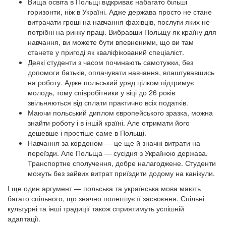
Вища освіта в Польщі відкриває набагато більші
горизонти, ніж в Україні. Адже держава просто не стане
витрачати гроші на навчання фахівців, послуги яких не
потрібні на ринку праці. Вибравши Польщу як країну для
навчання, ви можете бути впевненими, що ви там
станете у пригоді як кваліфікований спеціаліст.
Деякі студенти з часом починають самотужки, без
допомоги батьків, оплачувати навчання, влаштувавшись
на роботу. Адже польський уряд цілком підтримує
молодь, тому співробітники у віці до 26 років
звільняються від сплати практично всіх податків.
Маючи польський диплом європейського зразка, можна
знайти роботу і в іншій країні. Але отримати його
дешевше і простіше саме в Польщі.
Навчання за кордоном — це ще й значні витрати на
переїзди. Але Польща — сусідня з Україною держава.
Транспортне сполучення, добре налагоджене. Студенти
можуть без зайвих витрат приїздити додому на канікули.
І ще один аргумент — польська та українська мова мають
багато спільного, що значно полегшує її засвоєння. Спільні
культурні та інші традиції також сприятимуть успішній
адаптації.