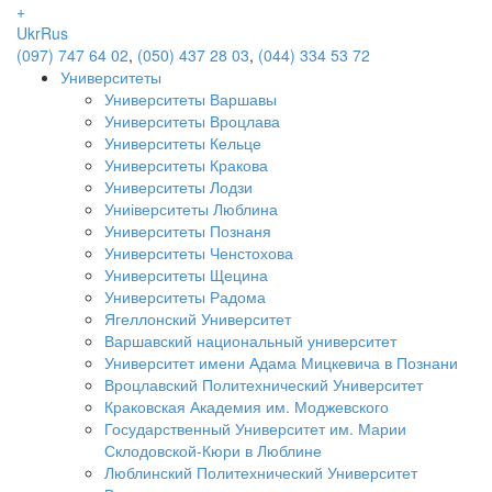
+
Ukr
Rus
(097) 747 64 02
,
(050) 437 28 03
,
(044) 334 53 72
Университеты
Университеты Варшавы
Университеты Вроцлава
Университеты Кельце
Университеты Кракова
Университеты Лодзи
Униіверситеты Люблина
Университеты Познаня
Университеты Ченстохова
Университеты Щецина
Университеты Радома
Ягеллонский Университет
Варшавский национальный университет
Университет имени Адама Мицкевича в Познани
Вроцлавский Политехнический Университет
Краковская Академия им. Моджевского
Государственный Университет им. Марии
Склодовской-Кюри в Люблине
Люблинский Политехнический Университет