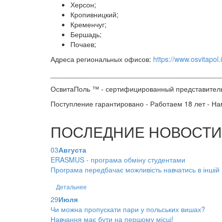
Херсон;
Кропивницкий;
Кременчуг;
Бершадь;
Почаев;
Адреса региональных офисов:
https://www.osvitapol.
___________________________________________
ОсвитаПоль ™ - сертифицированный представитель
Поступление гарантировано - Работаем 18 лет - На
ПОСЛЕДНИЕ НОВОСТИ
03
Августа
ERASMUS - програма обміну студентами
Програма передбачає можливість навчатись в іншій кр
Детальнее
29
Июля
Чи можна пропускати пари у польських вишах?
Навчання має бути на першому місці!