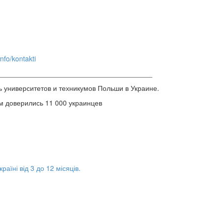
info/kontakti
_______________________________________
 университетов и техникумов Польши в Украине.
м доверились 11 000 украинцев
аїні від 3 до 12 місяців.