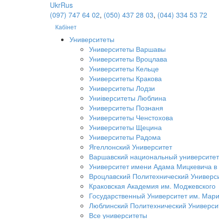
Ukr
Rus
(097) 747 64 02
,
(050) 437 28 03
,
(044) 334 53 72
Кабінет
Университеты
Университеты Варшавы
Университеты Вроцлава
Университеты Кельце
Университеты Кракова
Университеты Лодзи
Униіверситеты Люблина
Университеты Познаня
Университеты Ченстохова
Университеты Щецина
Университеты Радома
Ягеллонский Университет
Варшавский национальный университет
Университет имени Адама Мицкевича в
Вроцлавский Политехнический Универс
Краковская Академия им. Моджевского
Государственный Университет им. Мар
Люблинский Политехнический Универси
Все университеты