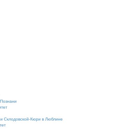
 Познани
итет
ии Склодовской-Кюри в Люблине
тет