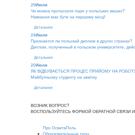
29
Июля
Чи можна пропускати пари у польських вишах?
Навчання має бути на першому місці!
Детальнее
24
Июля
Признается ли польский диплом в других странах?
Диплом, полученный в польском университете, дейс
Детальнее
20
Июля
ЯК ВІДБУВАЄТЬСЯ ПРОЦЕС ПРИЙОМУ НА РОБОТ
Майбутньому студенту на замітку
Детальнее
ВОЗНИК ВОПРОС?
ВОСПОЛЬЗУЙТЕСЬ ФОРМОЙ ОБРАТНОЙ СВЯЗИ И
Про ОсвитаПоль
Образовательные туры