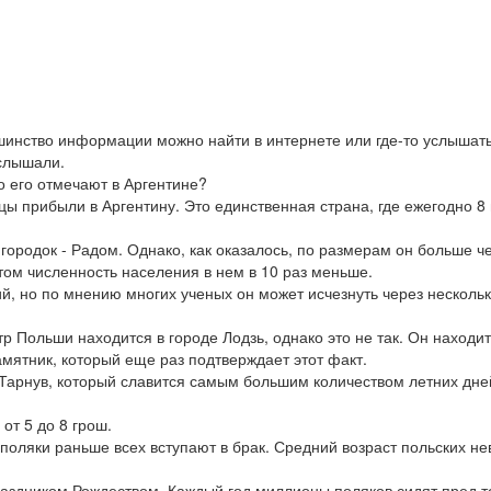
шинство информации можно найти в интернете или где-то услышат
 слышали.
то его отмечают в Аргентине?
ы прибыли в Аргентину. Это единственная страна, где ежегодно 8
городок - Радом. Однако, как оказалось, по размерам он больше 
том численность населения в нем в 10 раз меньше.
й, но по мнению многих ученых он может исчезнуть через нескольк
р Польши находится в городе Лодзь, однако это не так. Он находит
амятник, который еще раз подтверждает этот факт.
Тарнув, который славится самым большим количеством летних дней.
 от 5 до 8 грош.
оляки раньше всех вступают в брак. Средний возраст польских нев
раздником Рождеством. Каждый год миллионы поляков сидят пред т