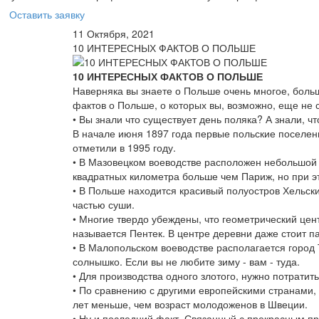
Оставить заявку
11 Октября, 2021
10 ИНТЕРЕСНЫХ ФАКТОВ О ПОЛЬШЕ
10 ИНТЕРЕСНЫХ ФАКТОВ О ПОЛЬШЕ
Наверняка вы знаете о Польше очень многое, боль
фактов о Польше, о которых вы, возможно, еще не
• Вы знали что существует день поляка? А знали, ч
В начале июня 1897 года первые польские поселенц
отметили в 1995 году.
• В Мазовецком воеводстве расположен небольшой 
квадратных километра больше чем Париж, но при э
• В Польше находится красивый полуостров Хельски
частью суши.
• Многие твердо убеждены, что геометрический цент
называется Пентек. В центре деревни даже стоит п
• В Малопольском воеводстве располагается город 
солнышко. Если вы не любите зиму - вам - туда.
• Для производства одного злотого, нужно потратить
• По сравнению с другими европейскими странами, п
лет меньше, чем возраст молодоженов в Швеции.
• Ну и последний факт. Связанный с прекрасным п