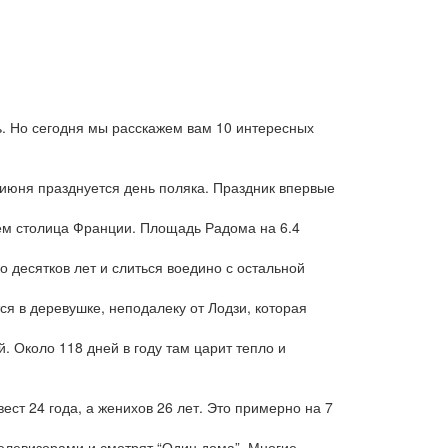
ь. Но сегодня мы расскажем вам 10 интересных
 июня празднуется день поляка. Праздник впервые
чем столица Франции. Площадь Радома на 6.4
о десятков лет и слиться воедино с остальной
ся в деревушке, неподалеку от Лодзи, которая
 Около 118 дней в году там царит тепло и
ест 24 года, а женихов 26 лет. Это примерно на 7
елевизорами и смотрят “Один дома”. Многие