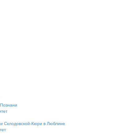
 Познани
итет
ии Склодовской-Кюри в Люблине
тет