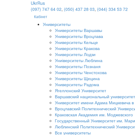
Ukr
Rus
(097) 747 64 02
,
(050) 437 28 03
,
(044) 334 53 72
Кабінет
Университеты
Университеты Варшавы
Университеты Вроцлава
Университеты Кельце
Университеты Кракова
Университеты Лодзи
Униіверситеты Люблина
Университеты Познаня
Университеты Ченстохова
Университеты Щецина
Университеты Радома
Ягеллонский Университет
Варшавский национальный университет
Университет имени Адама Мицкевича в
Вроцлавский Политехнический Универс
Краковская Академия им. Моджевского
Государственный Университет им. Мар
Люблинский Политехнический Универси
Все университеты