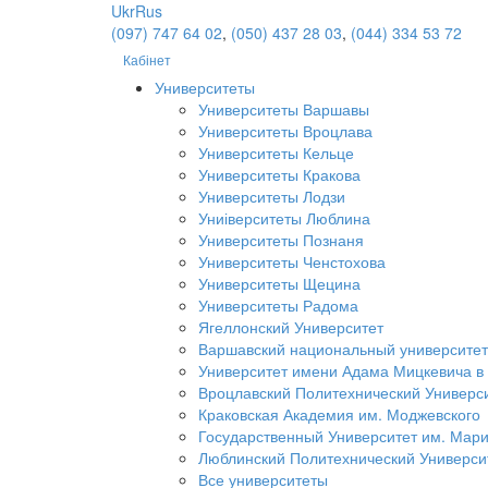
Ukr
Rus
(097) 747 64 02
,
(050) 437 28 03
,
(044) 334 53 72
Кабінет
Университеты
Университеты Варшавы
Университеты Вроцлава
Университеты Кельце
Университеты Кракова
Университеты Лодзи
Униіверситеты Люблина
Университеты Познаня
Университеты Ченстохова
Университеты Щецина
Университеты Радома
Ягеллонский Университет
Варшавский национальный университет
Университет имени Адама Мицкевича в
Вроцлавский Политехнический Универс
Краковская Академия им. Моджевского
Государственный Университет им. Мар
Люблинский Политехнический Универси
Все университеты