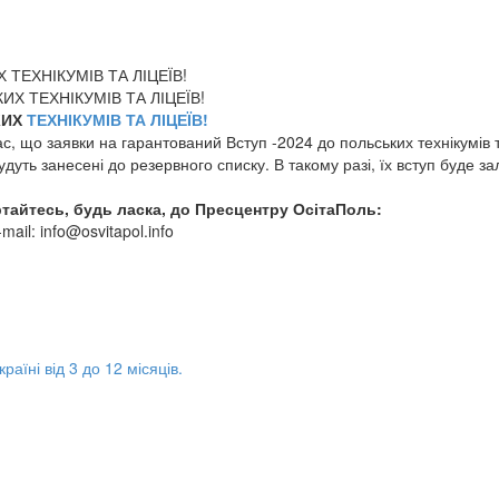
ЕХНІКУМІВ ТА ЛІЦЕЇВ!
КИХ
ТЕХНІКУМІВ ТА ЛІЦЕЇВ!
вас, що заявки на гарантований Вступ -2024 до польських технікумів
уть занесені до резервного списку. В такому разі, їх вступ буде зале
ртайтесь, будь ласка, до Пресцентру ОсітаПоль:
mail: info@osvitapol.info
аїні від 3 до 12 місяців.