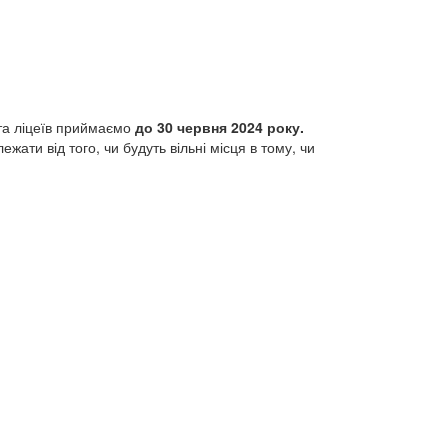
 та ліцеїв приймаємо
до 30 червня 2024 року.
жати від того, чи будуть вільні місця в тому, чи