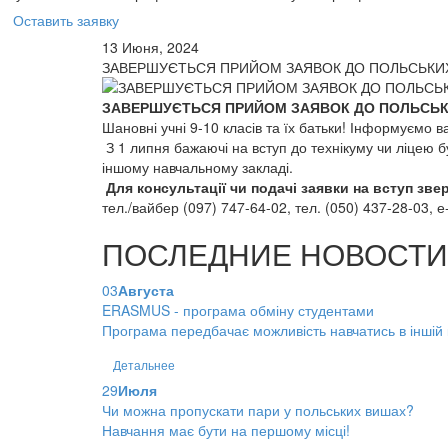
Оставить заявку
13 Июня, 2024
ЗАВЕРШУЄТЬСЯ ПРИЙОМ ЗАЯВОК ДО ПОЛЬСЬКИХ Т
ЗАВЕРШУЄТЬСЯ ПРИЙОМ ЗАЯВОК ДО ПОЛЬСЬ
Шановні учні 9-10 класів та їх батьки! Інформуємо 
З 1 липня бажаючі на вступ до технікуму чи ліцею буд
іншому навчальному закладі.
Для консультації чи подачі заявки на вступ зве
тел./вайбер (097) 747-64-02, тел. (050) 437-28-03, е-
ПОСЛЕДНИЕ НОВОСТИ
03
Августа
ERASMUS - програма обміну студентами
Програма передбачає можливість навчатись в іншій кр
Детальнее
29
Июля
Чи можна пропускати пари у польських вишах?
Навчання має бути на першому місці!