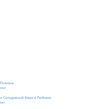
 Познани
итет
ии Склодовской-Кюри в Люблине
тет