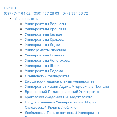
+
Ukr
Rus
(097) 747 64 02
,
(050) 437 28 03
,
(044) 334 53 72
Университеты
Университеты Варшавы
Университеты Вроцлава
Университеты Кельце
Университеты Кракова
Университеты Лодзи
Униіверситеты Люблина
Университеты Познаня
Университеты Ченстохова
Университеты Щецина
Университеты Радома
Ягеллонский Университет
Варшавский национальный университет
Университет имени Адама Мицкевича в Познани
Вроцлавский Политехнический Университет
Краковская Академия им. Моджевского
Государственный Университет им. Марии
Склодовской-Кюри в Люблине
Люблинский Политехнический Университет