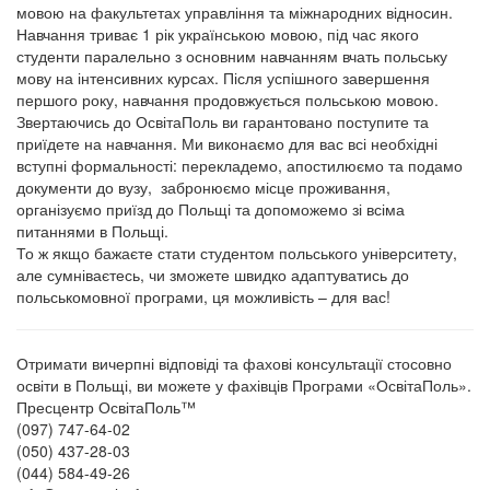
мовою на факультетах управління та міжнародних відносин.
Навчання триває 1 рік українською мовою, під час якого
студенти паралельно з основним навчанням вчать польську
мову на інтенсивних курсах. Після успішного завершення
першого року, навчання продовжується польською мовою.
Звертаючись до ОсвітаПоль ви гарантовано поступите та
приїдете на навчання. Ми виконаємо для вас всі необхідні
вступні формальності: перекладемо, апостилюємо та подамо
документи до вузу, забронюємо місце проживання,
організуємо приїзд до Польщі та допоможемо зі всіма
питаннями в Польщі.
То ж якщо бажаєте стати студентом польського університету,
але сумніваєтесь, чи зможете швидко адаптуватись до
польськомовної програми, ця можливість – для вас!
Отримати вичерпні відповіді та фахові консультації стосовно
освіти в Польщі, ви можете у фахівців Програми «ОсвітаПоль».
Пресцентр ОсвітаПоль™
(097) 747-64-02
(050) 437-28-03
(044) 584-49-26