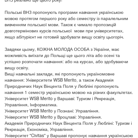
Польські ВНЗ пропонують програми навчання українською
мовою протягом першого року або семестру із паралельним
вивченням польської мови. Також є чимало пропозицій
довготермінових курсів польської мови при університетах,
якщо абітурієнт не готовий здобувати вищу освіту цьогоріч.
Завдяки цьому, КОЖНА МОЛОДА ОСОБА з України, має
можливість виїхати до Польщі ще цього літа або осені та
успішно розпочати навчання: або на курсах, або здобуваючи
вищу освіту.
Вищі навчальні заклади, які пропонують україномовне
навчання: Університети WSB Merito, а також Академія
Природничих Наук Вінцента Поля у Любліні пропонують
навчання 1 семестр українською мовою на різних факультетах.
Університет WSB Merito у Варшаві: Туризм і Рекреація,
Управління, Інформатика.
Університет WSB Merito у Познані: Управління.
Університет WSB Merito у Вроцлаві: Управління.
Академія Природничих Наук Вінцента Поля у Любліні: Туризм і
Рекреація, Економіка, Управління.
Університет "Civitas" у Варшаві пропонує навчання українською