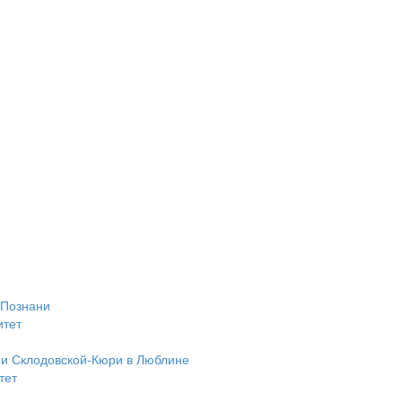
 Познани
итет
ии Склодовской-Кюри в Люблине
тет