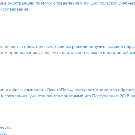
ьше иностранцев, поэтому определением лучших польских учебных
, исследования.
зыка является обязательным, если вы решили получить высшее обра
ыком преподавания), ведь жить длительное время в иностранной яз
нии в офисы компании «ОсвитаПоль» поступает множество обращен
. К сожалению, уже становится понятнымб что Поступление-2018 не 
сть.