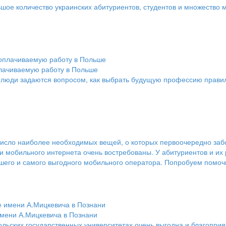
ое количество украинских абитуриентов, студентов и множество м
плачиваемую работу в Польше
 люди задаются вопросом, как выбрать будущую профессию прави
исло наиболее необходимых вещей, о которых первоочередно забот
ги мобильного интернета очень востребованы. У абитуриентов и их
его и самого выгодного мобильного оператора. Попробуем помоч
имени А.Мицкевича в Познани
льских государственных университетах очень выгодна и благоприят