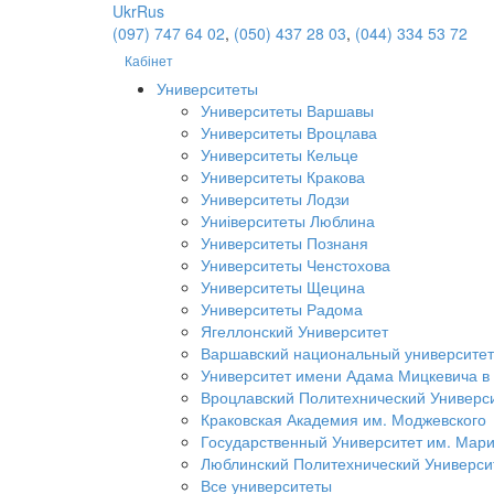
Ukr
Rus
(097) 747 64 02
,
(050) 437 28 03
,
(044) 334 53 72
Кабінет
Университеты
Университеты Варшавы
Университеты Вроцлава
Университеты Кельце
Университеты Кракова
Университеты Лодзи
Униіверситеты Люблина
Университеты Познаня
Университеты Ченстохова
Университеты Щецина
Университеты Радома
Ягеллонский Университет
Варшавский национальный университет
Университет имени Адама Мицкевича в
Вроцлавский Политехнический Универс
Краковская Академия им. Моджевского
Государственный Университет им. Мар
Люблинский Политехнический Универси
Все университеты