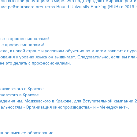
но высокой репутацией в мире. Это подтверждают мировые рейтин
ие рейтингового агентства Round University Ranking (RUR) в 2019 
к с профессионалами!
еде, к новой стране и условиям обучения во многом зависит от ур
бования к уровню языка он выдвигает. Следовательно, если вы пл
ее это делать с профессионалами.
жевского в Кракове
адемия им. Моджевского в Кракове, для Вступительной кампании 
циальностям «Организация кинопроизводства» и «Менеджмент».