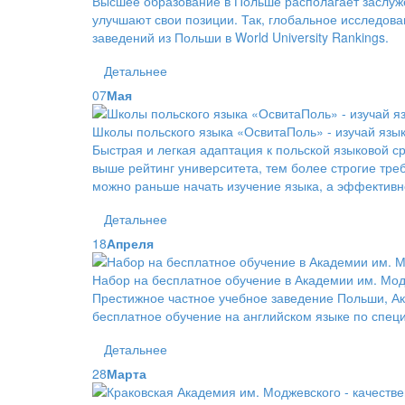
Высшее образование в Польше располагает заслуже
улучшают свои позиции. Так, глобальное исследован
заведений из Польши в World University Rankings.
Детальнее
07
Мая
Школы польского языка «ОсвитаПоль» - изучай язы
Быстрая и легкая адаптация к польской языковой ср
выше рейтинг университета, тем более строгие тре
можно раньше начать изучение языка, а эффективн
Детальнее
18
Апреля
Набор на бесплатное обучение в Академии им. Мод
Престижное частное учебное заведение Польши, Ак
бесплатное обучение на английском языке по спе
Детальнее
28
Марта