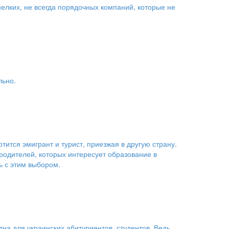
елких, не всегда порядочных компаний, которые не
льно.
ится эмигрант и турист, приезжая в другую страну.
 родителей, которых интересует образование в
ь с этим выбором.
на для украинских абитуриентов, студентов. Ведь