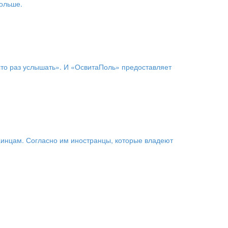
Польше.
 сто раз услышать». И «ОсвитаПоль» предоставляет
аинцам. Согласно им иностранцы, которые владеют