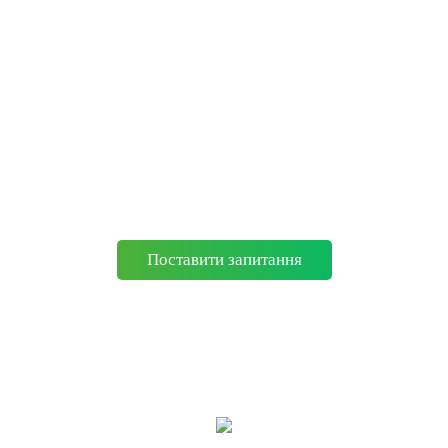
З’ЯВИЛОСЬ ПИТАННЯ?
СКОРИСТАЙТЕСЯ ФОРМОЮ
ЗВОРОТНЬОГО ЗВ’ЯЗКУ АБО
НАДІШЛІТЬ ЗАПИТ!
МИ З РАДІСТЮ
ВІДПОВІМО НА ВСІ ВАШІ
ЗАПИТАННЯ ТА УТОЧНЕННЯ!
Поставити запитання