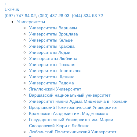
+
Ukr
Rus
(097) 747 64 02
,
(050) 437 28 03
,
(044) 334 53 72
Университеты
Университеты Варшавы
Университеты Вроцлава
Университеты Кельце
Университеты Кракова
Университеты Лодзи
Униіверситеты Люблина
Университеты Познаня
Университеты Ченстохова
Университеты Щецина
Университеты Радома
Ягеллонский Университет
Варшавский национальный университет
Университет имени Адама Мицкевича в Познани
Вроцлавский Политехнический Университет
Краковская Академия им. Моджевского
Государственный Университет им. Марии
Склодовской-Кюри в Люблине
Люблинский Политехнический Университет