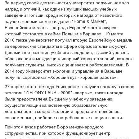
За период своей деятельности университет получил немало
наград и отличий, как один из лучших высших учебных
заведений Польши, среди которых награда от известного
научно-экономического издания "Home & Market",
Европейская медаль - награда Европейского конкурса,
который состоялся в сейме Польши в Варшаве
, 19 марта
2010 также университет получил вторую Европейскую медаль
за европейские стандарты в сфере образовательных услуг.
Динамичное развитие учебного заведения, высокий уровень
образования и междисциплинарный характер знаний, которые
получают студенты, высоко оценивается работодателями.
В
2014 году Университет экологии и управления в Варшаве
получил сертификат «Хороший вуз - хорошая работа».
27 апреля этого же года Университет получил награду в сфере
экологии "ZIELONY LAUR - 2009" -впервые, такая награда
была предоставлена Высшему учебному заведению,
осуществляющий качественную образовательную
деятельность в сфере экологии и предлагает новейшие,
современные, наиболее востребованные специальности.
При этом вузов работает Бюро международного
сотрудничества, при котором функционирует центр
Европейской информации, где студенты имеют возможность