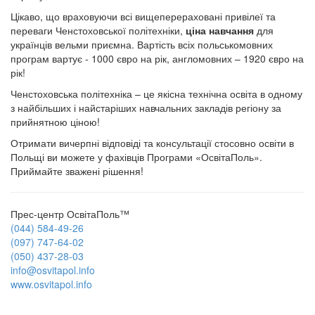
Цікаво, що враховуючи всі вищеперераховані привілеї та
переваги Ченстоховської політехніки,
ціна навчання
для
українців вельми приємна. Вартість всіх польськомовних
програм вартує - 1000 євро на рік, англомовних – 1920 євро на
рік!
Ченстоховська політехніка – це якісна технічна освіта в одному
з найбільших і найстаріших навчальних закладів регіону за
прийнятною ціною!
Отримати вичерпні відповіді та консультації стосовно освіти в
Польщі ви можете у фахівців Програми «ОсвітаПоль».
Приймайте зважені рішення!
Прес-центр ОсвітаПоль™
(044) 584-49-26
(097) 747-64-02
(050) 437-28-03
info@osvitapol.info
www.osvitapol.info