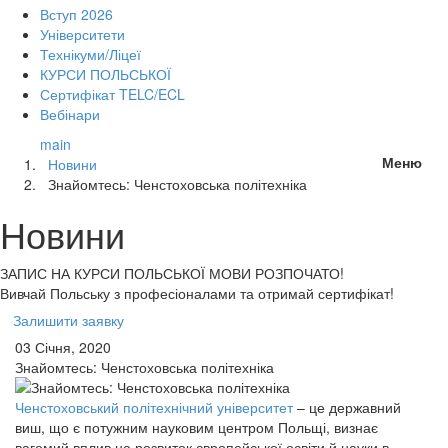
Вступ 2026
Університети
Технікуми/Ліцеї
КУРСИ ПОЛЬСЬКОЇ
Сертифікат TELC/ECL
Вебінари
main
Меню
Новини
Знайомтесь: Ченстоховська політехніка
Новини
ЗАПИС НА КУРСИ
ПОЛЬСЬКОЇ МОВИ РОЗПОЧАТО!
Вивчай Польську з професіоналами та отримай сертифікат!
Залишити заявку
03 Січня, 2020
Знайомтесь: Ченстоховська політехніка
Ченстоховський політехнічний університет
– це державний
виш, що є потужним науковим центром Польщі, визнає
вагомий вплив на розвиток європейської освіти й науки в