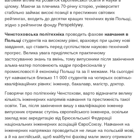
цілому. Маючи за плечима 70-річну історію, університет
стабільно займає високі позиції в престижних світових
рейтингах, входить до десятки кращих технічних вузів Польщі,
згідно з рейтингом фонду Perspektywy.
Ченстоховська політехніка
проводить фахове
навчання в
Польщі
студентів на високому рівні, враховує при цьому нові
завдання, що ставить перед суспільством науково-технічний
прогрес. Велика увага приділяється практичному
застосуванню знань та вмінь, тому випускники після закінчення
альма-матер поповнюють кадри професіоналів у
промисловості й економіці Польщі та за її межами. На сьогодні
тут навчаються близько 11 000 студентів на чотирьох освітньо-
кваліфікаційних рівнях: інженер, бакалавр, магістр, доктор.
Говорячи про політехніку Ченстохови, варто відзначити велику
кількість інженерних напрямів навчання та престижність такої
освіти. Так, після закінчення вишу з кваліфікацією інженер
випускник отримає ступінь європейського інженера, оскільки
заклад має акредитацію від Брюсельської Федерації
національних інженерних асоціацій ЄвроСоюзу. Навчання на
інженерних напрямках проводиться не лише на польській мові,
а й на англійській, щоб майбутні фахівці мали змогу отримати