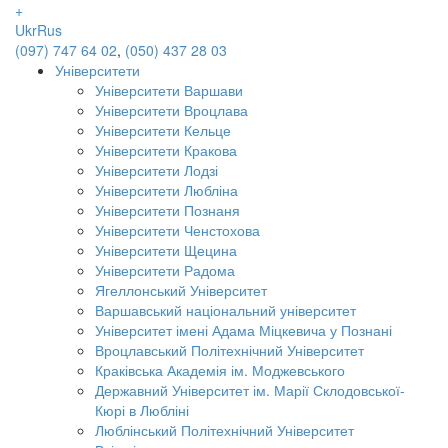
+
Ukr
Rus
(097) 747 64 02
,
(050) 437 28 03
Університети
Університети Варшави
Університети Вроцлава
Університети Кельце
Університети Кракова
Університети Лодзі
Університети Любліна
Університети Познаня
Університети Ченстохова
Університети Щецина
Університети Радома
Ягеллонський Університет
Варшавський національний університет
Університет імені Адама Міцкевича у Познані
Вроцлавський Політехнічний Університет
Краківська Академія ім. Моджевського
Державний Університет ім. Марії Склодовської-
Кюрі в Любліні
Люблінський Політехнічний Університет