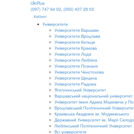
Ukr
Rus
(097) 747 64 02
,
(050) 437 28 03
Кабінет
Університети
Університети Варшави
Університети Вроцлава
Університети Кельце
Університети Кракова
Університети Лодзі
Університети Любліна
Університети Познаня
Університети Ченстохова
Університети Щецина
Університети Радома
Ягеллонський Університет
Варшавський національний університет
Університет імені Адама Міцкевича у По
Вроцлавський Політехнічний Університе
Краківська Академія ім. Моджевського
Державний Університет ім. Марії Склодо
Люблінський Політехнічний Університет
Всі університети