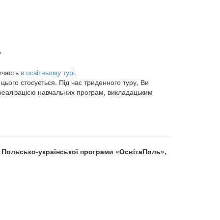
у
участь
в освітньому турі.
цього стосується. Під час триденного туру, Ви
 реалізацією навчальних програм, викладацьким
 Польсько-української програми «ОсвітаПоль»,