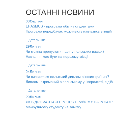
ОСТАННІ НОВИНИ
03
Серпня
ERASMUS - програма обміну студентами
Програма передбачає можливість навчатись в іншій к
Детальніше
29
Липня
Чи можна пропускати пари у польських вишах?
Навчання має бути на першому місці!
Детальніше
24
Липня
Чи визнається польський диплом в інших країнах?
Диплом, отриманий в польському університеті, є дійс
Детальніше
20
Липня
ЯК ВІДБУВАЄТЬСЯ ПРОЦЕС ПРИЙОМУ НА РОБОТ
Майбутньому студенту на замітку