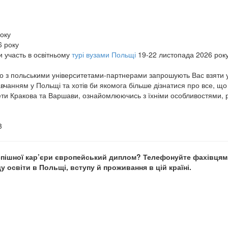
року
ти участь в освітньому
турі вузами Польщі
19-22 листопада 2026 рок
о з польськими університетами-партнерами запрошують Вас взяти 
вчанням у Польщі та хотів би якомога більше дізнатися про все, що 
тети Кракова та Варшави, ознайомлюючись з їхніми особливостями,
3
успішної кар’єри європейський диплом? Телефонуйте фахівцям
у освіти в Польщі, вступу й проживання в цій країні.