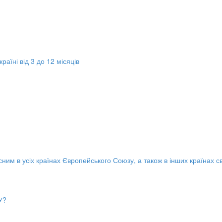
раїні від 3 до 12 місяців
ним в усіх країнах Європейського Союзу, а також в інших країнах св
У?