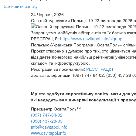
Залишити заявку
24 Червня, 2026
Освітній тур вузами Польщі: 19-22 листопада 2026 
Запрошуємо майбутніх абітурієнтів та їх батьків взя
РЕЄСТРАЦІЯ:
https://www.osvitapol.info/signup
Польсько-Українська Програма «ОсвітаПоль» спільн
Проєкт створено з думкою про тих, хто цікавиться на
відвідаєте почергово найбільш рейтингові універси
складом та інфраструктурою.
Реєстрація за посиланням:
РЕЄСТРАЦІЯ
або за телефонами: (097) 747 64 02, (050) 437 28 0
Мрієте здобути європейську освіту, мати для 
які нададуть вам вичерпні консультації з привод
Пресцентр ОсвітаПоль™
(097) 747-64-02
(050) 437-28-03
info@osvitapol.info
www.osvitapol.info