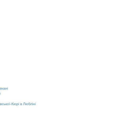
знані
т
вської-Кюрі в Любліні