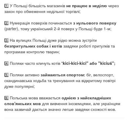
1️⃣ У Польщі більшість магазинів
не працює в неділю
через
закон про обмеження недільної торгівлі;
2️⃣ Нумерація поверхів починається
з нульового поверху
(parter), тому український 2-й поверх у Польщі буде 1-м;
3️⃣ На вулицях Польщі дуже рідко можна зустріти
безпритульних собак і котів
завдяки роботі притулків та
програмам контролю тварин;
4️⃣ Поляки часто кличуть котів "
kici-kici-kici" або "kiciuś";
5️⃣ Поляки активно
займаються спортом:
біг, велоспорт,
скандинавська ходьба та тренування на відкритому повітрі
дуже популярні;
6️⃣ Польська мова вважається
однією з найскладніших
слов'янських мов
для вивчення іноземцями, але українцям
вона зазвичай дається значно легше завдяки схожості мов.