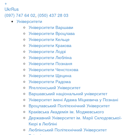
+
Ukr
Rus
(097) 747 64 02
,
(050) 437 28 03
Університети
Університети Варшави
Університети Вроцлава
Університети Кельце
Університети Кракова
Університети Лодзі
Університети Любліна
Університети Познаня
Університети Ченстохова
Університети Щецина
Університети Радома
Ягеллонський Університет
Варшавський національний університет
Університет імені Адама Міцкевича у Познані
Вроцлавський Політехнічний Університет
Краківська Академія ім. Моджевського
Державний Університет ім. Марії Склодовської-
Кюрі в Любліні
Люблінський Політехнічний Університет