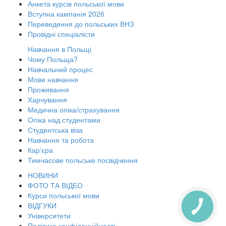
Анкета курсів польської мови
Вступна кампанія 2026
Переведення до польських ВНЗ
Провідні спеціалісти
Навчання в Польщі
Чому Польща?
Навчальний процес
Мови навчання
Проживання
Харчування
Медична опіка/страхування
Опіка над студентами
Студентська віза
Навчання та робота
Кар'єра
Тимчасове польське посвідчення
НОВИНИ
ФОТО ТА ВІДЕО
Курси польської мови
ВІДГУКИ
КНОПКА
ЗВ'ЯЗКУ
Університети
Політика конфіденційності