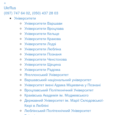
+
Ukr
Rus
(097) 747 64 02
,
(050) 437 28 03
Університети
Університети Варшави
Університети Вроцлава
Університети Кельце
Університети Кракова
Університети Лодзі
Університети Любліна
Університети Познаня
Університети Ченстохова
Університети Щецина
Університети Радома
Ягеллонський Університет
Варшавський національний університет
Університет імені Адама Міцкевича у Познані
Вроцлавський Політехнічний Університет
Краківська Академія ім. Моджевського
Державний Університет ім. Марії Склодовської-
Кюрі в Любліні
Люблінський Політехнічний Університет