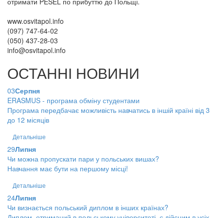
отримати PESEL по прибуттю до Польщі.
www.osvitapol.info
(097) 747-64-02
(050) 437-28-03
info@osvitapol.info
ОСТАННІ НОВИНИ
03
Серпня
ERASMUS - програма обміну студентами
Програма передбачає можливість навчатись в іншій країні від 3
до 12 місяців
Детальніше
29
Липня
Чи можна пропускати пари у польських вишах?
Навчання має бути на першому місці!
Детальніше
24
Липня
Чи визнається польський диплом в інших країнах?
Диплом, отриманий в польському університеті, є дійсним в усіх