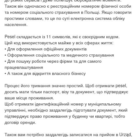
Також він одночасно є реєстраційним номером фізичної особи
та номером соціального страхування в Польщі. Якщо говорити
простими словами, то це по суті електронна система обліку
населення.
Pesel складається із 11 символів, які є своєрідним кодом.
Цей код використовується майже у всіх сферах життя:
• Для оформлення офіційних документів
• Оформлення соціального та медичного страхування
• Для пошуку роботи через фірми та для самого
працевлаштування
• А також для відкриття власного бізнесу
Процес його тримання значно простий. Щоб отримати pesel,
досить мати тільки паспорт, візу та документ, що підтверджує
ваше місце проживання.
Щоб отримати ідентифікаційний номер у муніципальному
управлінні, необхідно заздалегідь підготувати документ, який
підтверджує право проживання у будинку чи квартирі, тобто
договір оренди.
Також вам потрібно заздалегідь записатися на прийом в Urząd,