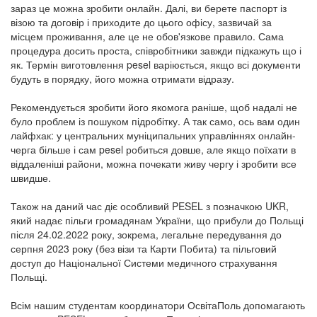
зараз це можна зробити онлайн. Далі, ви берете паспорт із
візою та договір і приходите до цього офісу, зазвичай за
місцем проживання, але це не обов'язкове правило. Сама
процедура досить проста, співробітники завжди підкажуть що і
як. Термін виготовлення pesel варіюється, якщо всі документи
будуть в порядку, його можна отримати відразу.
Рекомендується зробити його якомога раніше, щоб надалі не
було проблем із пошуком підробітку. А так само, ось вам один
лайфхак: у центральних муніципальних управліннях онлайн-
черга більше і сам pesel робиться довше, але якщо поїхати в
віддаленіші райони, можна почекати живу чергу і зробити все
швидше.
Також на даний час діє особливий PESEL з позначкою UKR,
який надає пільги громадянам України, що прибули до Польщі
після 24.02.2022 року, зокрема, легальне передування до
серпня 2023 року (без візи та Карти Побита) та пільговий
доступ до Національної Системи медичного страхування
Польщі.
Всім нашим студентам координатори ОсвітаПоль допомагають