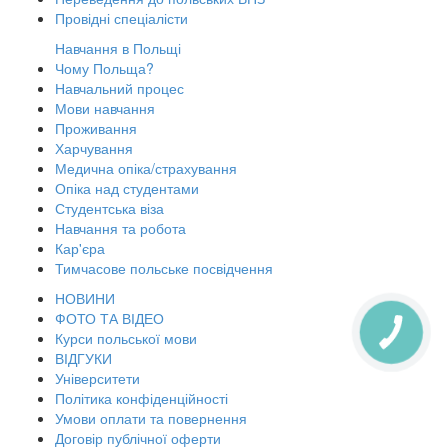
Провідні спеціалісти
Навчання в Польщі
Чому Польща?
Навчальний процес
Мови навчання
Проживання
Харчування
Медична опіка/страхування
Опіка над студентами
Студентська віза
Навчання та робота
Кар'єра
Тимчасове польське посвідчення
НОВИНИ
ФОТО ТА ВІДЕО
Курси польської мови
КНОПКА
ЗВ'ЯЗКУ
ВІДГУКИ
Університети
Політика конфіденційності
Умови оплати та повернення
Договір публічної оферти