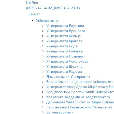
Ukr
Rus
(097) 747 64 02
,
(050) 437 28 03
Кабінет
Університети
Університети Варшави
Університети Вроцлава
Університети Кельце
Університети Кракова
Університети Лодзі
Університети Любліна
Університети Познаня
Університети Ченстохова
Університети Щецина
Університети Радома
Ягеллонський Університет
Варшавський національний університет
Університет імені Адама Міцкевича у По
Вроцлавський Політехнічний Університе
Краківська Академія ім. Моджевського
Державний Університет ім. Марії Склодо
Люблінський Політехнічний Університет
Всі університети