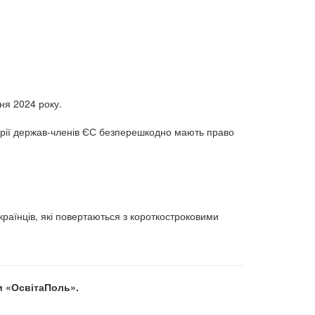
ня 2024 року.
торії держав-членів ЄС безперешкодно мають право
країнців, які повертаються з короткостроковими
и «ОсвітаПоль».