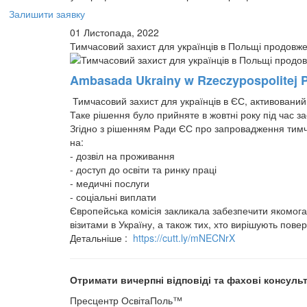
Залишити заявку
01 Листопада, 2022
Тимчасовий захист для українців в Польщі продовж
Ambasada Ukrainy w Rzeczypospolitej 
Тимчасовий захист для українців в ЄС, активований
Таке рішення було
прийняте в жовтні року під час з
Згідно з рішенням Ради ЄС про запровадження тимча
на:
- дозвіл на проживання
- доступ до освіти та ринку праці
- медичні послуги
- соціальні виплати
Європейська комісія закликала забезпечити якомога 
візитами в Україну, а також тих, хто вирішують пове
Детальніше :
https://cutt.ly/mNECNrX
Отримати вичерпні відповіді та фахові консуль
Пресцентр ОсвітаПоль™