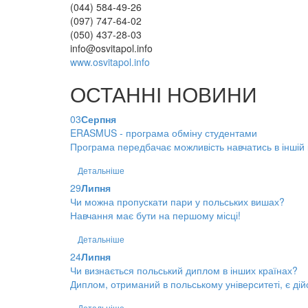
(044) 584-49-26
(097) 747-64-02
(050) 437-28-03
info@osvitapol.info
www.osvitapol.info
ОСТАННІ НОВИНИ
03
Серпня
ERASMUS - програма обміну студентами
Програма передбачає можливість навчатись в іншій к
Детальніше
29
Липня
Чи можна пропускати пари у польських вишах?
Навчання має бути на першому місці!
Детальніше
24
Липня
Чи визнається польський диплом в інших країнах?
Диплом, отриманий в польському університеті, є дійс
Детальніше