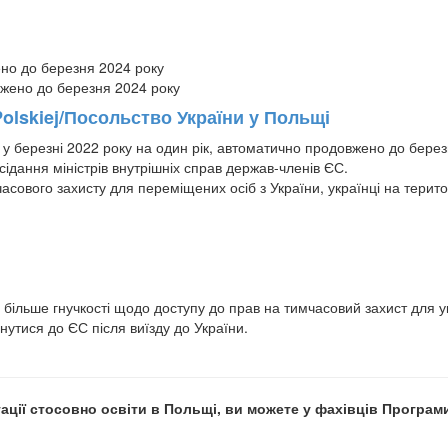
ено до березня 2024 року
Polskiej/Посольство України у Польщі
 у березні 2022 року на один рік, автоматично продовжено до берез
асідання міністрів внутрішніх справ держав-членів ЄС.
сового захисту для переміщених осіб з України, українці на тери
більше гнучкості щодо доступу до прав на тимчасовий захист для у
рнутися до ЄС після виїзду до України.
тації стосовно освіти в Польщі, ви можете у фахівців Програм