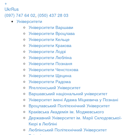
+
Ukr
Rus
(097) 747 64 02
,
(050) 437 28 03
Університети
Університети Варшави
Університети Вроцлава
Університети Кельце
Університети Кракова
Університети Лодзі
Університети Любліна
Університети Познаня
Університети Ченстохова
Університети Щецина
Університети Радома
Ягеллонський Університет
Варшавський національний університет
Університет імені Адама Міцкевича у Познані
Вроцлавський Політехнічний Університет
Краківська Академія ім. Моджевського
Державний Університет ім. Марії Склодовської-
Кюрі в Любліні
Люблінський Політехнічний Університет