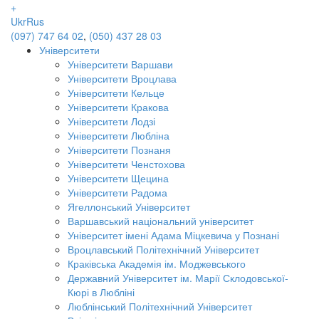
+
Ukr
Rus
(097) 747 64 02
,
(050) 437 28 03
Університети
Університети Варшави
Університети Вроцлава
Університети Кельце
Університети Кракова
Університети Лодзі
Університети Любліна
Університети Познаня
Університети Ченстохова
Університети Щецина
Університети Радома
Ягеллонський Університет
Варшавський національний університет
Університет імені Адама Міцкевича у Познані
Вроцлавський Політехнічний Університет
Краківська Академія ім. Моджевського
Державний Університет ім. Марії Склодовської-
Кюрі в Любліні
Люблінський Політехнічний Університет