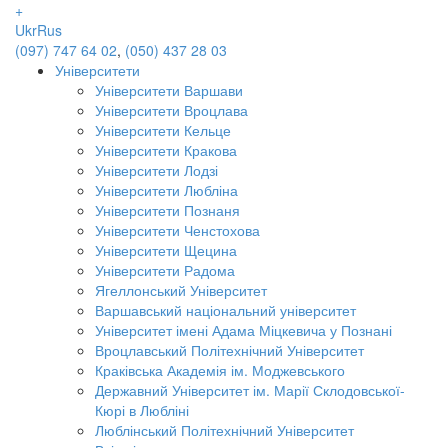
+
Ukr
Rus
(097) 747 64 02
,
(050) 437 28 03
Університети
Університети Варшави
Університети Вроцлава
Університети Кельце
Університети Кракова
Університети Лодзі
Університети Любліна
Університети Познаня
Університети Ченстохова
Університети Щецина
Університети Радома
Ягеллонський Університет
Варшавський національний університет
Університет імені Адама Міцкевича у Познані
Вроцлавський Політехнічний Університет
Краківська Академія ім. Моджевського
Державний Університет ім. Марії Склодовської-
Кюрі в Любліні
Люблінський Політехнічний Університет