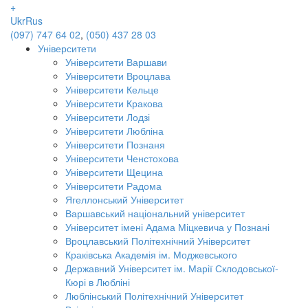
+
Ukr
Rus
(097) 747 64 02
,
(050) 437 28 03
Університети
Університети Варшави
Університети Вроцлава
Університети Кельце
Університети Кракова
Університети Лодзі
Університети Любліна
Університети Познаня
Університети Ченстохова
Університети Щецина
Університети Радома
Ягеллонський Університет
Варшавський національний університет
Університет імені Адама Міцкевича у Познані
Вроцлавський Політехнічний Університет
Краківська Академія ім. Моджевського
Державний Університет ім. Марії Склодовської-
Кюрі в Любліні
Люблінський Політехнічний Університет