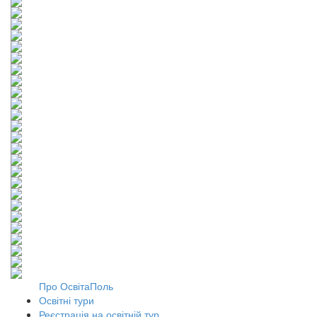
Про ОсвітаПоль
Освітні тури
Реєстрація на освітній тур