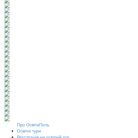
Про ОсвітаПоль
Освітні тури
Реєстрація на освітній тур