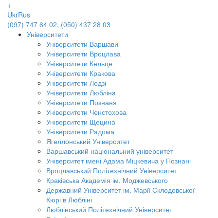
+
Ukr
Rus
(097) 747 64 02
,
(050) 437 28 03
Університети
Університети Варшави
Університети Вроцлава
Університети Кельце
Університети Кракова
Університети Лодзі
Університети Любліна
Університети Познаня
Університети Ченстохова
Університети Щецина
Університети Радома
Ягеллонський Університет
Варшавський національний університет
Університет імені Адама Міцкевича у Познані
Вроцлавський Політехнічний Університет
Краківська Академія ім. Моджевського
Державний Університет ім. Марії Склодовської-
Кюрі в Любліні
Люблінський Політехнічний Університет