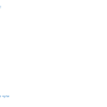
!
е чули