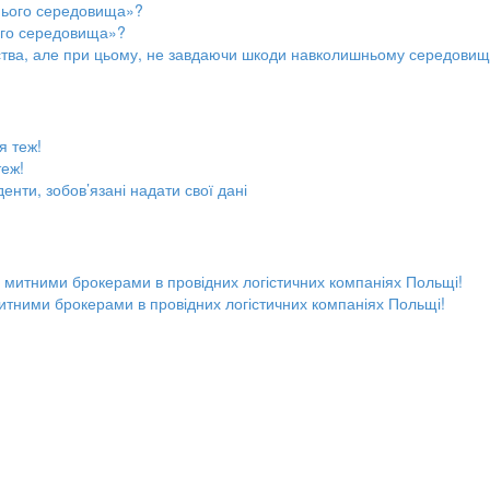
ого середовища»?
дства, але при цьому, не завдаючи шкоди навколишньому середови
теж!
денти, зобов’язані надати свої дані
итними брокерами в провідних логістичних компаніях Польщі!