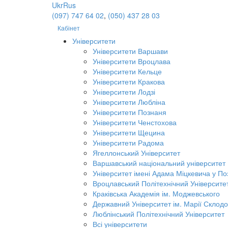
Ukr
Rus
(097) 747 64 02
,
(050) 437 28 03
Кабінет
Університети
Університети Варшави
Університети Вроцлава
Університети Кельце
Університети Кракова
Університети Лодзі
Університети Любліна
Університети Познаня
Університети Ченстохова
Університети Щецина
Університети Радома
Ягеллонський Університет
Варшавський національний університет
Університет імені Адама Міцкевича у По
Вроцлавський Політехнічний Університе
Краківська Академія ім. Моджевського
Державний Університет ім. Марії Склодо
Люблінський Політехнічний Університет
Всі університети