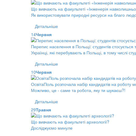
Що вивчають на факультеті «Інженерія навколишнь
Як використовувати природні ресурси на благо лю
Детальніше
14
Червня
Перепис населення в Польщі: студентів стосується 
Українці, які перебувають в Польщі, в тому числі сту
Детальніше
10
Червня
ОсвітаПоль розпочала набір кандидатів на роботу м
Можливо, це - саме та робота, яку ти шукаєш?!
Детальніше
29
Травня
Що вивчають на факультеті археології?
Досліджуємо минуле