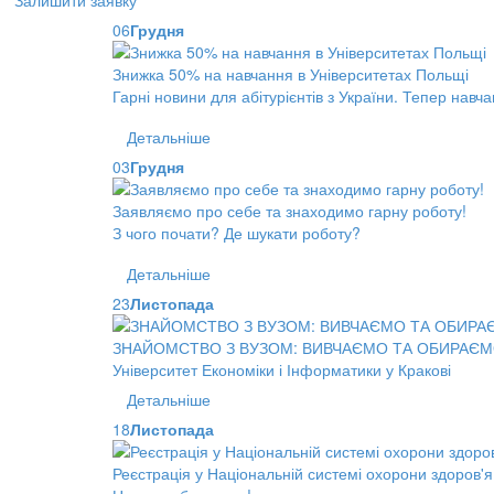
Залишити заявку
06
Грудня
Знижка 50% на навчання в Університетах Польщі
Гарні новини для абітурієнтів з України. Тепер нав
Детальніше
03
Грудня
Заявляємо про себе та знаходимо гарну роботу!
З чого почати? Де шукати роботу?
Детальніше
23
Листопада
ЗНАЙОМСТВО З ВУЗОМ: ВИВЧАЄМО ТА ОБИРАЄ
Університет Економіки і Інформатики у Кракові
Детальніше
18
Листопада
Реєстрація у Національній системі охорони здоров'