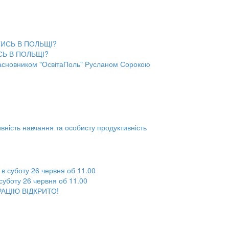
СЬ В ПОЛЬЩІ?
 засновником "ОсвітаПоль" Русланом Сорокою
ність навчання та особисту продуктивність
 суботу 26 червня об 11.00
РАЦІЮ ВІДКРИТО!