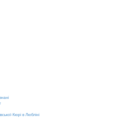
знані
т
вської-Кюрі в Любліні