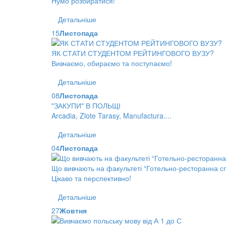
Нумо розбиратися!
Детальніше
15
Листопада
ЯК СТАТИ СТУДЕНТОМ РЕЙТИНГОВОГО ВУЗУ?
Вивчаємо, обираємо та поступаємо!
Детальніше
08
Листопада
"ЗАКУПИ" В ПОЛЬЩІ
Arcadia, Zlote Tarasy, Manufactura....
Детальніше
04
Листопада
Що вивчають на факультеті “Готельно-ресторанна с
Цікаво та перспективно!
Детальніше
27
Жовтня